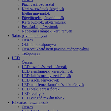
Piaci vásározó asztal
Kézi szerszámok, kisgépek
Élethű művirágok
Függőfotelek, fészekhinták
Kerti bútorok, ülőgarnitúrák
Postaládák, házszámok
Napelemes lámpák, kerti fények
Sátor, pavilon, ponyva
Összes
Oldalfal, oldalponyva
Összecsukható kerti pavilon tetőponyvával
Tetőponyva
LED
Összes
LED asztali és irodai lámpák
LED elemlámpák, keresőlámpák
LED fali és mennyezeti lámpák
LED izzók, fénycsövek
LED napelemes lámpák és dekorfények
LED órák, ébresztőórák
LED szalagok
LED világító reklám táblák
Háztartási felszerelések
Összes