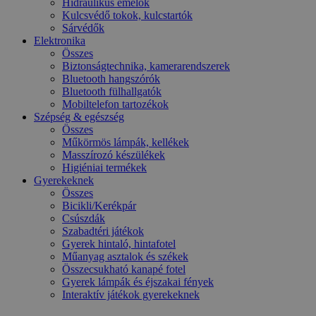
Hidraulikus emelők
Kulcsvédő tokok, kulcstartók
Sárvédők
Elektronika
Összes
Biztonságtechnika, kamerarendszerek
Bluetooth hangszórók
Bluetooth fülhallgatók
Mobiltelefon tartozékok
Szépség & egészség
Összes
Műkörmös lámpák, kellékek
Masszírozó készülékek
Higiéniai termékek
Gyerekeknek
Összes
Bicikli/Kerékpár
Csúszdák
Szabadtéri játékok
Gyerek hintaló, hintafotel
Műanyag asztalok és székek
Összecsukható kanapé fotel
Gyerek lámpák és éjszakai fények
Interaktív játékok gyerekeknek