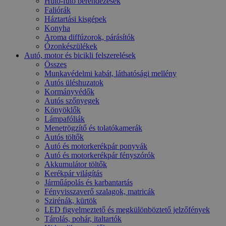
Hűtő-fűtő berendezések
Faliórák
Háztartási kisgépek
Konyha
Aroma diffúzorok, párásítók
Ózonkészülékek
Autó, motor és bicikli felszerelések
Összes
Munkavédelmi kabát, láthatósági mellény
Autós üléshuzatok
Kormányvédők
Autós szőnyegek
Könyöklők
Lámpafóliák
Menetrögzítő és tolatókamerák
Autós töltők
Autó és motorkerékpár ponyvák
Autó és motorkerékpár fényszórók
Akkumulátor töltők
Kerékpár világítás
Járműápolás és karbantartás
Fényvisszaverő szalagok, matricák
Szirénák, kürtök
LED figyelmeztető és megkülönböztető jelzőfények
Tárolás, pohár, italtartók