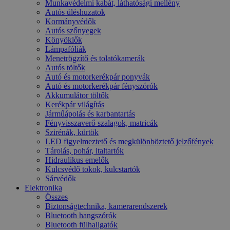
Munkavédelmi kabát, láthatósági mellény
Autós üléshuzatok
Kormányvédők
Autós szőnyegek
Könyöklők
Lámpafóliák
Menetrögzítő és tolatókamerák
Autós töltők
Autó és motorkerékpár ponyvák
Autó és motorkerékpár fényszórók
Akkumulátor töltők
Kerékpár világítás
Járműápolás és karbantartás
Fényvisszaverő szalagok, matricák
Szirénák, kürtök
LED figyelmeztető és megkülönböztető jelzőfények
Tárolás, pohár, italtartók
Hidraulikus emelők
Kulcsvédő tokok, kulcstartók
Sárvédők
Elektronika
Összes
Biztonságtechnika, kamerarendszerek
Bluetooth hangszórók
Bluetooth fülhallgatók