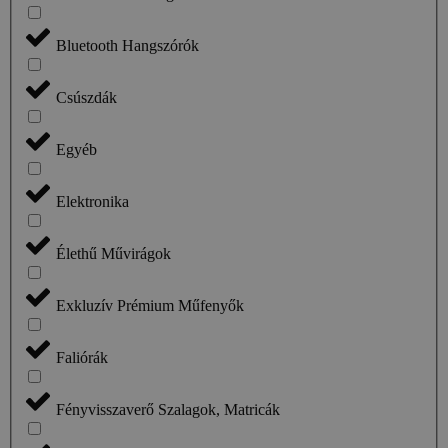
Bluetooth Hangszórók
Csúszdák
Egyéb
Elektronika
Élethű Művirágok
Exkluzív Prémium Műfenyők
Faliórák
Fényvisszaverő Szalagok, Matricák