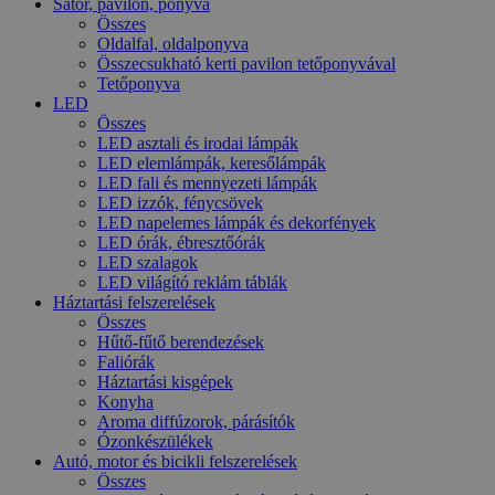
Sátor, pavilon, ponyva
Összes
Oldalfal, oldalponyva
Összecsukható kerti pavilon tetőponyvával
Tetőponyva
LED
Összes
LED asztali és irodai lámpák
LED elemlámpák, keresőlámpák
LED fali és mennyezeti lámpák
LED izzók, fénycsövek
LED napelemes lámpák és dekorfények
LED órák, ébresztőórák
LED szalagok
LED világító reklám táblák
Háztartási felszerelések
Összes
Hűtő-fűtő berendezések
Faliórák
Háztartási kisgépek
Konyha
Aroma diffúzorok, párásítók
Ózonkészülékek
Autó, motor és bicikli felszerelések
Összes