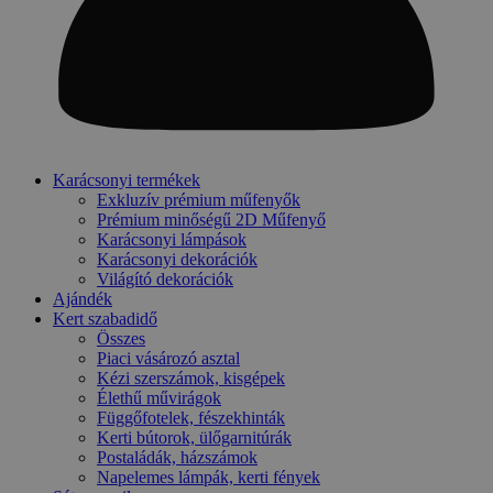
Karácsonyi termékek
Exkluzív prémium műfenyők
Prémium minőségű 2D Műfenyő
Karácsonyi lámpások
Karácsonyi dekorációk
Világító dekorációk
Ajándék
Kert szabadidő
Összes
Piaci vásározó asztal
Kézi szerszámok, kisgépek
Élethű művirágok
Függőfotelek, fészekhinták
Kerti bútorok, ülőgarnitúrák
Postaládák, házszámok
Napelemes lámpák, kerti fények