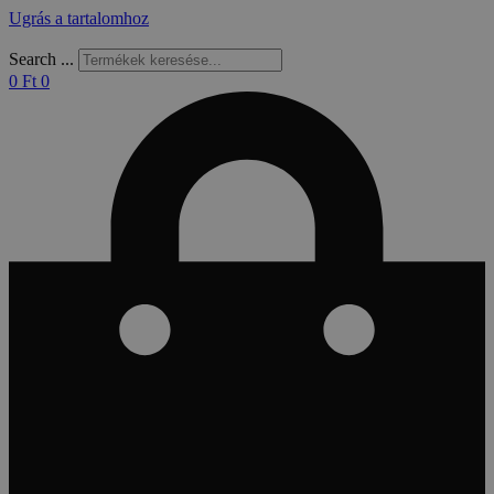
Ugrás a tartalomhoz
Search ...
0
Ft
0