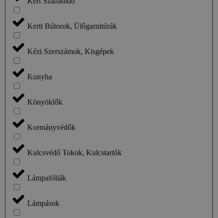
Kert Szabadidő
Kerti Bútorok, Ülőgarnitúrák
Kézi Szerszámok, Kisgépek
Konyha
Könyöklők
Kormányvédők
Kulcsvédő Tokok, Kulcstartók
Lámpafóliák
Lámpások