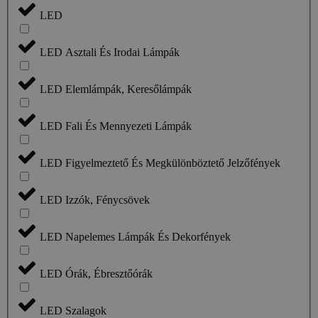
LED
LED Asztali És Irodai Lámpák
LED Elemlámpák, Keresőlámpák
LED Fali És Mennyezeti Lámpák
LED Figyelmeztető És Megkülönböztető Jelzőfények
LED Izzók, Fénycsövek
LED Napelemes Lámpák És Dekorfények
LED Órák, Ébresztőórák
LED Szalagok