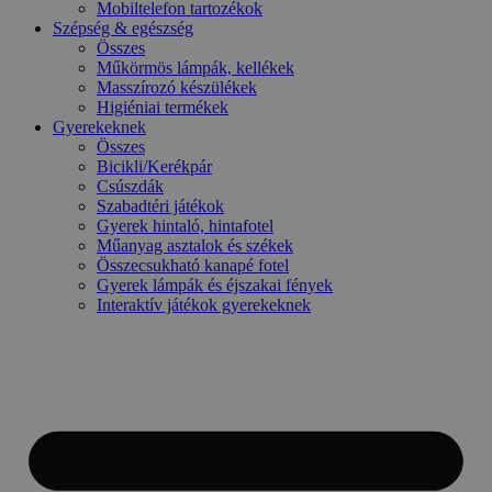
Mobiltelefon tartozékok
Szépség & egészség
Összes
Műkörmös lámpák, kellékek
Masszírozó készülékek
Higiéniai termékek
Gyerekeknek
Összes
Bicikli/Kerékpár
Csúszdák
Szabadtéri játékok
Gyerek hintaló, hintafotel
Műanyag asztalok és székek
Összecsukható kanapé fotel
Gyerek lámpák és éjszakai fények
Interaktív játékok gyerekeknek